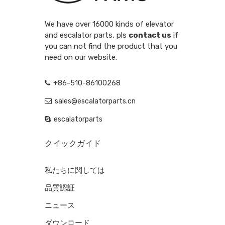
We have over 16000 kinds of elevator
and escalator parts, pls
contact us
if
you can not find the product that you
need on our website.
+86-510-86100268
sales@escalatorparts.cn
escalatorparts
クイックガイド
私たちに関しては
品質認証
ニュース
ダウンロード