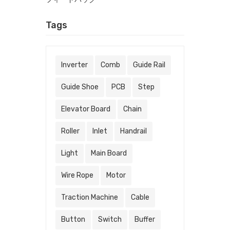
Tags
Inverter
Comb
Guide Rail
Guide Shoe
PCB
Step
Elevator Board
Chain
Roller
Inlet
Handrail
Light
Main Board
Wire Rope
Motor
Traction Machine
Cable
Button
Switch
Buffer