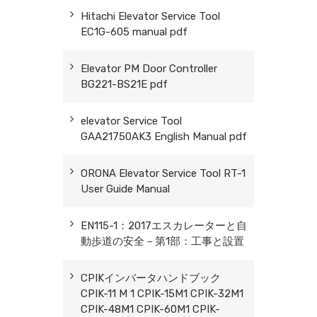
Hitachi Elevator Service Tool
EC1G-605 manual pdf
Elevator PM Door Controller
BG221-BS21E pdf
elevator Service Tool
GAA21750AK3 English Manual pdf
ORONA Elevator Service Tool RT-1
User Guide Manual
EN115-1：2017エスカレーターと自
動歩道の安全－第1部：工事と設置
CPIKインバータハンドブック
CPIK-11 M 1 CPIK-15M1 CPIK-32M1
CPIK-48M1 CPIK-60M1 CPIK-