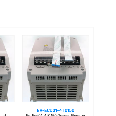
EV-ECD01-4T0150
evator
Ev-Ecd01-4t0150 Guangri Elevator