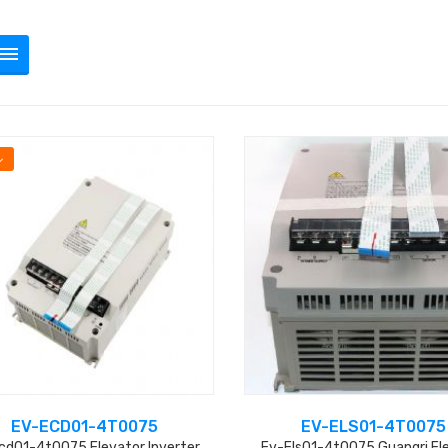
ル
EV-ECD01-4T0075
EV-ELS01-4T0075
cd01-4t0075 Elevator Inverter,
Ev-Els01-4t0075 Guangri El