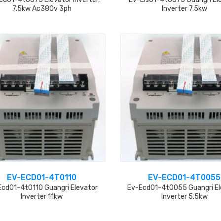
7.5kw Ac380v 3ph
Inverter 7.5kw
EV-ECD01-4T0110
EV-ECD01-4T0055
cd01-4t0110 Guangri Elevator
Ev-Ecd01-4t0055 Guangri El
Inverter 11kw
Inverter 5.5kw